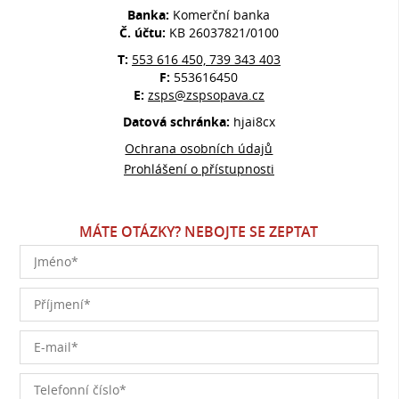
Banka:
Komerční banka
Č. účtu:
KB 26037821/0100
T:
553 616 450, 739 343 403
F:
553616450
E:
zsps@zspsopava.cz
Datová schránka:
hjai8cx
Ochrana osobních údajů
Prohlášení o přístupnosti
MÁTE OTÁZKY? NEBOJTE SE ZEPTAT