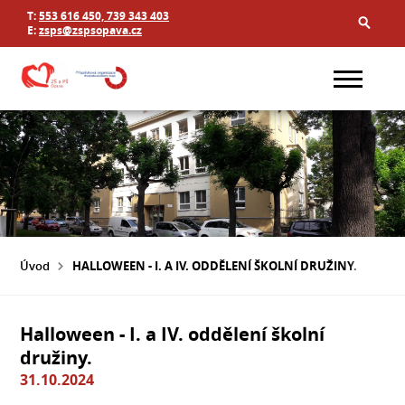
T:
553 616 450, 739 343 403
E:
zsps@zspsopava.cz
Úvod
HALLOWEEN - I. A IV. ODDĚLENÍ ŠKOLNÍ DRUŽINY.
Halloween - I. a IV. oddělení školní
družiny.
31.10.2024