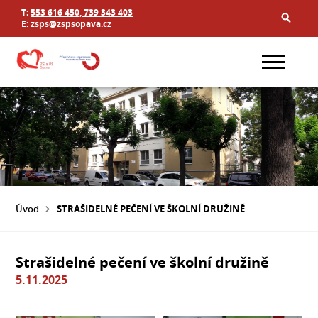
T:
553 616 450, 739 343 403
E:
zsps@zspsopava.cz
Úvod
STRAŠIDELNÉ PEČENÍ VE ŠKOLNÍ DRUŽINĚ
Strašidelné pečení ve školní družině
5.11.2025