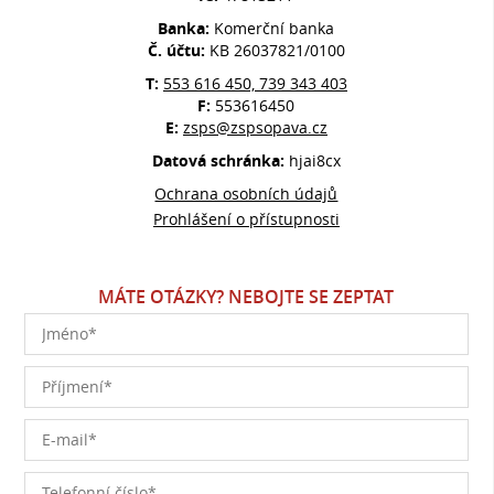
Banka:
Komerční banka
Č. účtu:
KB 26037821/0100
T:
553 616 450, 739 343 403
F:
553616450
E:
zsps@zspsopava.cz
Datová schránka:
hjai8cx
Ochrana osobních údajů
Prohlášení o přístupnosti
MÁTE OTÁZKY? NEBOJTE SE ZEPTAT