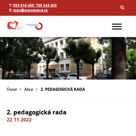
T:
553 616 450, 739 343 403
E:
zsps@zspsopava.cz
Úvod
Akce
2. PEDAGOGICKÁ RADA
2. pedagogická rada
22.11.2022