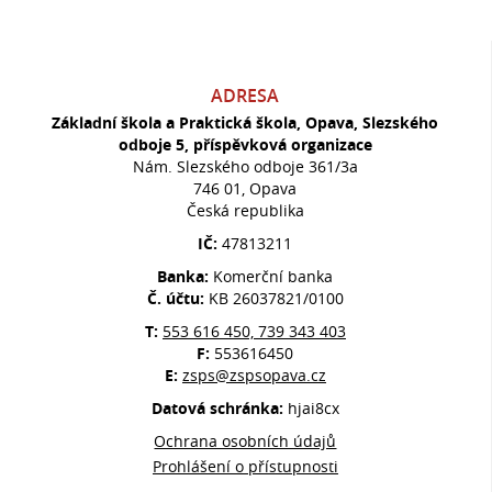
ADRESA
Základní škola a Praktická škola, Opava, Slezského
odboje 5, příspěvková organizace
Nám. Slezského odboje 361/3a
746 01, Opava
Česká republika
IČ:
47813211
Banka:
Komerční banka
Č. účtu:
KB 26037821/0100
T:
553 616 450, 739 343 403
F:
553616450
E:
zsps@zspsopava.cz
Datová schránka:
hjai8cx
Ochrana osobních údajů
Prohlášení o přístupnosti