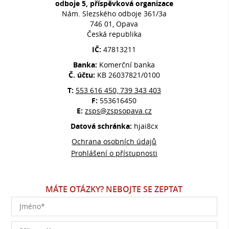
odboje 5, příspěvková organizace
Nám. Slezského odboje 361/3a
746 01, Opava
Česká republika
IČ:
47813211
Banka:
Komerční banka
Č. účtu:
KB 26037821/0100
T:
553 616 450, 739 343 403
F:
553616450
E:
zsps@zspsopava.cz
Datová schránka:
hjai8cx
Ochrana osobních údajů
Prohlášení o přístupnosti
MÁTE OTÁZKY? NEBOJTE SE ZEPTAT