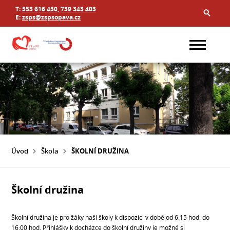
T:
553 616 450, 739 343 403
E:
zsps@zspsopava.cz
Úvod
Škola
ŠKOLNÍ DRUŽINA
Školní družina
Školní družina je pro žáky naší školy k dispozici v době od 6:15 hod. do
16:00 hod. Přihlášky k docházce do školní družiny je možné si