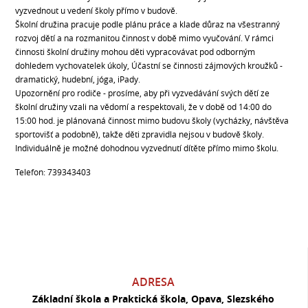
vyzvednout u vedení školy přímo v budově.
Školní družina pracuje podle plánu práce a klade důraz na všestranný
rozvoj dětí a na rozmanitou činnost v době mimo vyučování. V rámci
činnosti školní družiny mohou děti vypracovávat pod odborným
dohledem vychovatelek úkoly, Účastní se činnosti zájmových kroužků -
dramatický, hudební, jóga, iPady.
Upozornění pro rodiče - prosíme, aby při vyzvedávání svých dětí ze
školní družiny vzali na vědomí a respektovali, že v době od 14:00 do
15:00 hod. je plánovaná činnost mimo budovu školy (vycházky, návštěva
sportovišť a podobně), takže děti zpravidla nejsou v budově školy.
Individuálně je možné dohodnou vyzvednutí dítěte přímo mimo školu.
Telefon: 739343403
ADRESA
Základní škola a Praktická škola, Opava, Slezského