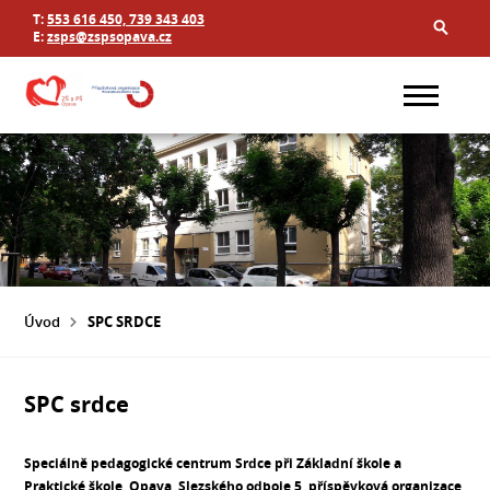
T:
553 616 450, 739 343 403
E:
zsps@zspsopava.cz
Úvod
SPC SRDCE
SPC srdce
Speciálně pedagogické centrum Srdce při Základní škole a
Praktické škole, Opava, Slezského odboje 5, příspěvková organizace