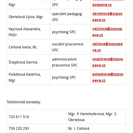
Mgr.
SPC
psopava.cz
obrtelova@zspso
speciální pedagog
Obrtelová Sylva, Mgr.
SPC
pava.cz
vejclova@zspsop
Vejclová Alexandra,
psycholog SPC
PhDr.
ava.cz
celtova@zspsopa
sociální pracovnice
Celtová Ivana, Bc.
SPC
va.cz
snajdrova@zspso
administrativní
Šnajdrová Darina
pracovnice SPC
pava.cz
polaskova@zspso
Polášková Kateřina,
psycholog SPC
Mgr.
pava.cz
Telefonické kontakty:
Mgr. P. Hennhoferová, Mgr. S.
733 611 510
Obrtelová
739 220 293
Bc. I. Celtová