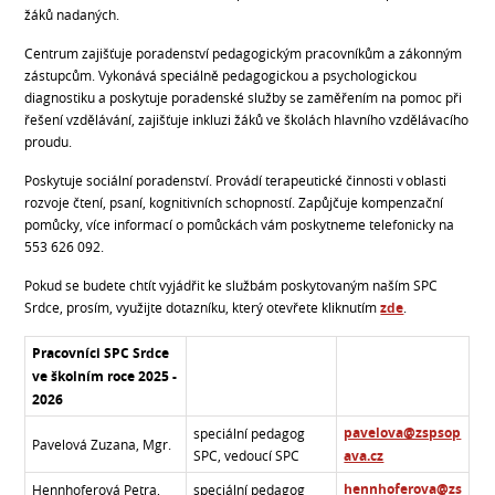
žáků nadaných.
Centrum zajišťuje poradenství pedagogickým pracovníkům a zákonným
zástupcům. Vykonává speciálně pedagogickou a psychologickou
diagnostiku a poskytuje poradenské služby se zaměřením na pomoc při
řešení vzdělávání, zajišťuje inkluzi žáků ve školách hlavního vzdělávacího
proudu.
Poskytuje sociální poradenství. Provádí terapeutické činnosti v oblasti
rozvoje čtení, psaní, kognitivních schopností. Zapůjčuje kompenzační
pomůcky, více informací o pomůckách vám poskytneme telefonicky na
553 626 092.
Pokud se budete chtít vyjádřit ke službám poskytovaným naším SPC
Srdce, prosím, využijte dotazníku, který otevřete kliknutím
zde
.
Pracovníci SPC Srdce
ve školním roce 2025 -
2026
pavelova@zspsop
speciální pedagog
Pavelová Zuzana, Mgr.
SPC, vedoucí SPC
ava.cz
hennhoferova@zs
Hennhoferová Petra,
speciální pedagog