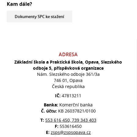
Kam dále?
Dokumenty SPC ke stažení
ADRESA
Základní škola a Praktická škola, Opava, Slezského
odboje 5, příspěvková organizace
Nám. Slezského odboje 361/3a
746 01, Opava
Česká republika
IČ:
47813211
Banka:
Komerční banka
Č. účtu:
KB 26037821/0100
T:
553 616 450, 739 343 403
F:
553616450
E:
zsps@zspsopava.cz