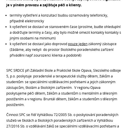
je v plném provozu a zajišťuje péči o klienty.
termíny vyšetření a konzultací budou oznamovány telefonicky,
případně elektronicky
k vyšetření se dostaví ve stanoveném čase (prosíme, buďte ohleduplní
a dodržujte termíny a časy, aby bylo možné omezit kontakty kontakty s
jinými osobami na minimum)
k vyšetření se dostaví jako doprovod
pouze jeden
zákonný zástupce
(žádáme, aby nebyli do prostor školského poradenského zařízení
přiváděni např.sourozenci klienta a podobně)
SPC SRDCE při Základní škole a Praktické škole Opava, Slezského odboje
5, p.o. poskytuje poradenské a terapeutické služby dětem, žákům a
studentům se speciálními vzdělávacími potřebami a jejich zákonným
zástupcům, školám a školským zařízením. V regionu Opava
poskytujeme péči dětem, žákům a studentům s mentálním a tělesným
postižením a v regionu Bruntál dětem, žákům a studentům s tělesným
postižením.
Činnost SPC se řídí Vyhláškou 72/2005 Sb. o poskytování poradenských
služeb ve školách a školských poradenských zařízeních a Vyhláškou
27/2016 Sb. o vzdělávání žáků se speciálními vzdělávacími potřebami a