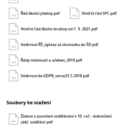
PDF
Řád školní jídelny.pdf
Vnitřní řád SPC.pdf
PDF
PDF
Vnitřní řád školní družiny od 1. 9. 2021.pdf
PDF
Směrnice ŘŠ_úplata za dochazku do ŠD.pdf
PDF
Řády místností a učeben_2019.pdf
PDF
Směrnice ke GDPR_verze23.5.2018.pdf
PDF
Soubory ke stažení
Žádost o povolení vzdělávání v 10. roč.- dokončení
zákl. vzdělání.pdf
PDF