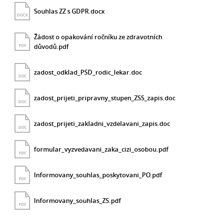
Souhlas ZZ s GDPR.docx
DOCX
Žádost o opakování ročníku ze zdravotních
důvodů.pdf
PDF
zadost_odklad_PSD_rodic_lekar.doc
DOC
zadost_prijeti_pripravny_stupen_ZSS_zapis.doc
DOC
zadost_prijeti_zakladni_vzdelavani_zapis.doc
DOC
formular_vyzvedavani_zaka_cizi_osobou.pdf
PDF
Informovany_souhlas_poskytovani_PO.pdf
PDF
Informovany_souhlas_ZS.pdf
PDF