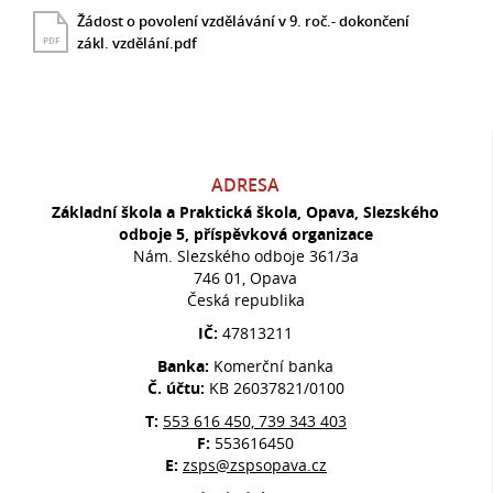
Žádost o povolení vzdělávání v 9. roč.- dokončení
zákl. vzdělání.pdf
PDF
ADRESA
Základní škola a Praktická škola, Opava, Slezského
odboje 5, příspěvková organizace
Nám. Slezského odboje 361/3a
746 01, Opava
Česká republika
IČ:
47813211
Banka:
Komerční banka
Č. účtu:
KB 26037821/0100
T:
553 616 450, 739 343 403
F:
553616450
E:
zsps@zspsopava.cz