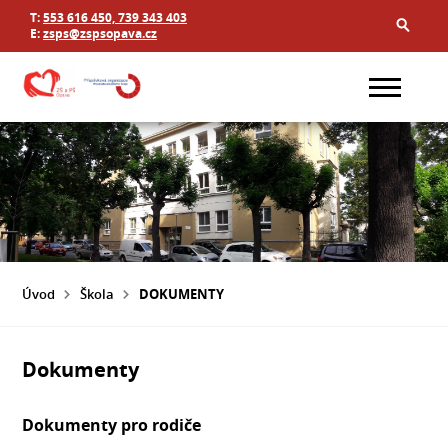
T:
553 616 450, 739 343 403
E:
zsps@zspsopava.cz
Úvod
Škola
DOKUMENTY
Dokumenty
Dokumenty pro rodiče