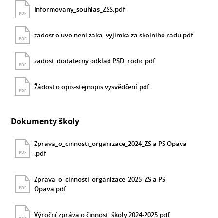
Informovany_souhlas_ZSS.pdf
PDF
zadost o uvolneni zaka_vyjimka za skolniho radu.pdf
PDF
zadost_dodatecny odklad PSD_rodic.pdf
PDF
Žádost o opis-stejnopis vysvědčení.pdf
PDF
Dokumenty školy
Zprava_o_cinnosti_organizace_2024_ZS a PS Opava
.pdf
PDF
Zprava_o_cinnosti_organizace_2025_ZS a PS
Opava.pdf
PDF
Výroční zpráva o činnosti školy 2024-2025.pdf