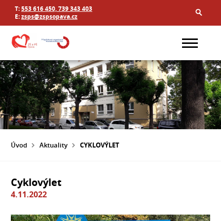
T:
553 616 450, 739 343 403
E:
zsps@zspsopava.cz
Úvod
Aktuality
CYKLOVÝLET
Cyklovýlet
4.11.2022