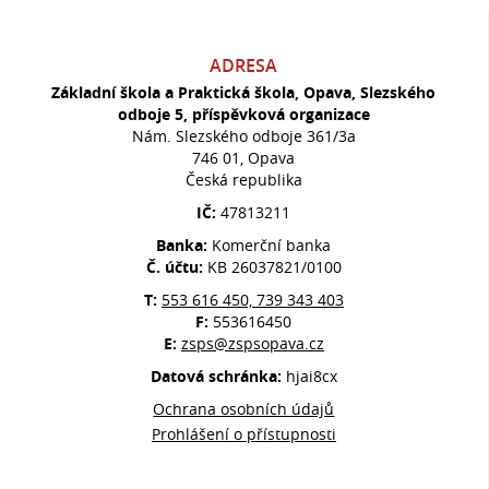
ADRESA
Základní škola a Praktická škola, Opava, Slezského
odboje 5, příspěvková organizace
Nám. Slezského odboje 361/3a
746 01, Opava
Česká republika
IČ:
47813211
Banka:
Komerční banka
Č. účtu:
KB 26037821/0100
T:
553 616 450, 739 343 403
F:
553616450
E:
zsps@zspsopava.cz
Datová schránka:
hjai8cx
Ochrana osobních údajů
Prohlášení o přístupnosti