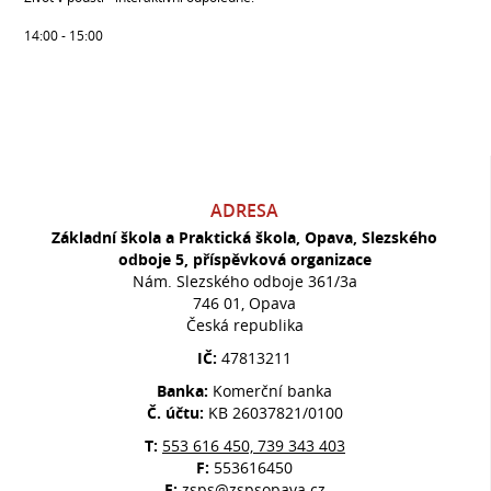
14:00 - 15:00
ADRESA
Základní škola a Praktická škola, Opava, Slezského
odboje 5, příspěvková organizace
Nám. Slezského odboje 361/3a
746 01, Opava
Česká republika
IČ:
47813211
Banka:
Komerční banka
Č. účtu:
KB 26037821/0100
T:
553 616 450, 739 343 403
F:
553616450
E:
zsps@zspsopava.cz