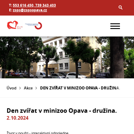
T:
553 616 450, 739 343 403
E:
zsps@zspsopava.cz
Úvod
Akce
DEN ZVÍŘAT V MINIZOO OPAVA - DRUŽINA.
Den zvířat v minizoo Opava - družina.
2.10.2024
Život v poušti - interaktivní odpoledne.