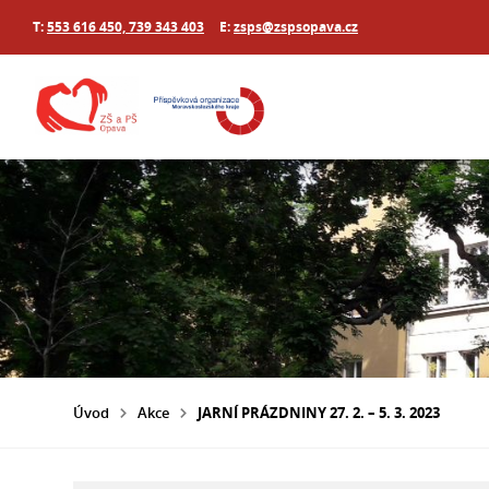
T:
553 616 450, 739 343 403
E:
zsps@zspsopava.cz
Úvod
Akce
JARNÍ PRÁZDNINY 27. 2. – 5. 3. 2023