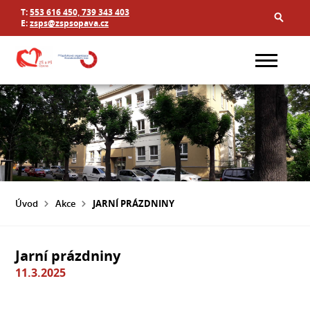
T:
553 616 450, 739 343 403
E:
zsps@zspsopava.cz
Úvod
Akce
JARNÍ PRÁZDNINY
Jarní prázdniny
11.3.2025