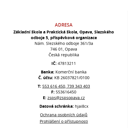
ADRESA
Základní škola a Praktická škola, Opava, Slezského
odboje 5, příspěvková organizace
Nám. Slezského odboje 361/3a
746 01, Opava
Česká republika
IČ:
47813211
Banka:
Komerční banka
Č. účtu:
KB 26037821/0100
T:
553 616 450, 739 343 403
F:
553616450
E:
zsps@zspsopava.cz
Datová schránka:
hjai8cx
Ochrana osobních údajů
Prohlášení o přístupnosti