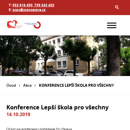
T:
553 616 450, 739 343 403
E:
zsps@zspsopava.cz
Úvod
Akce
KONFERENCE LEPŠÍ ŠKOLA PRO VŠECHNY
Konference Lepší škola pro všechny
14.10.2019
Účast na konferenci pořádané SU Opava