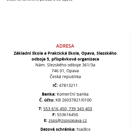
ADRESA
Základní škola a Praktická škola, Opava, Slezského
odboje 5, příspěvková organizace
Nám. Slezského odboje 361/3a
746 01, Opava
Česká republika
IČ:
47813211
Banka:
Komerční banka
Č. účtu:
KB 26037821/0100
T:
553 616 450, 739 343 403
F:
553616450
E:
zsps@zspsopava.cz
Datová schránka:
hjai8cx