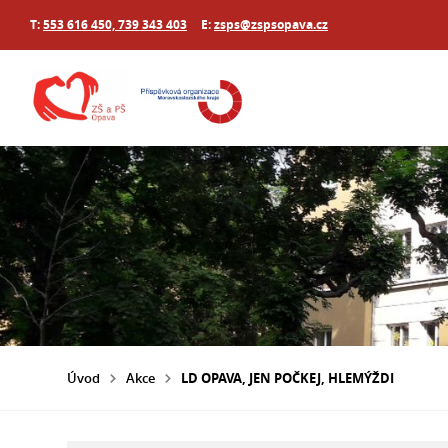
T:
553 616 450, 739 343 403
E:
zsps@zspsopava.cz
Úvod
Akce
LD OPAVA, JEN POČKEJ, HLEMÝŽDI