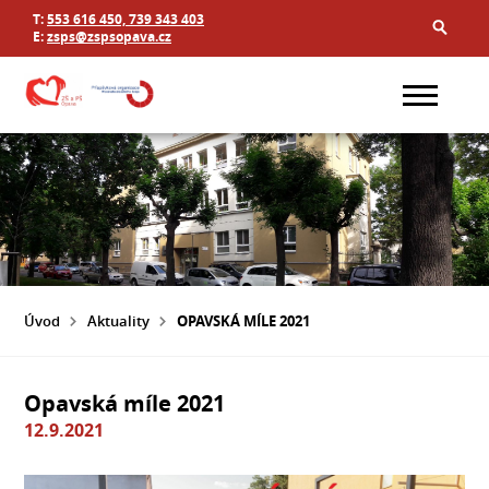
T:
553 616 450, 739 343 403
E:
zsps@zspsopava.cz
Úvod
Aktuality
OPAVSKÁ MÍLE 2021
Opavská míle 2021
12.9.2021