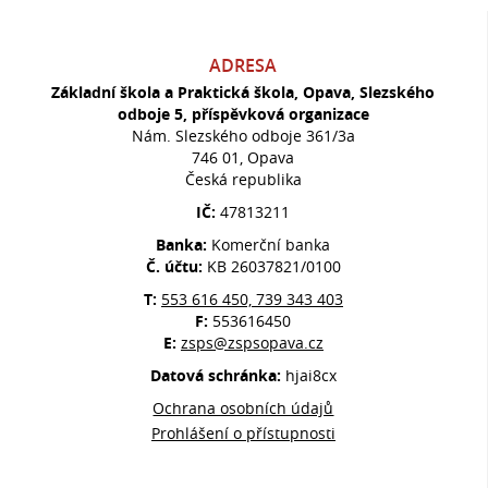
ADRESA
Základní škola a Praktická škola, Opava, Slezského
odboje 5, příspěvková organizace
Nám. Slezského odboje 361/3a
746 01, Opava
Česká republika
IČ:
47813211
Banka:
Komerční banka
Č. účtu:
KB 26037821/0100
T:
553 616 450, 739 343 403
F:
553616450
E:
zsps@zspsopava.cz
Datová schránka:
hjai8cx
Ochrana osobních údajů
Prohlášení o přístupnosti