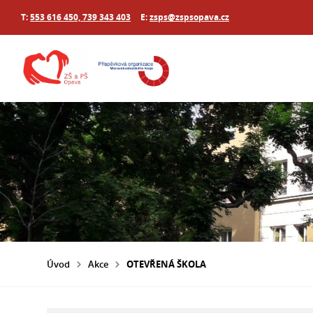
T:
553 616 450, 739 343 403
E:
zsps@zspsopava.cz
Úvod
Akce
OTEVŘENÁ ŠKOLA