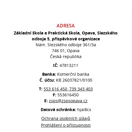
ADRESA
Základní škola a Praktická škola, Opava, Slezského
odboje 5, příspěvková organizace
Nám. Slezského odboje 361/3a
746 01, Opava
Česká republika
IČ:
47813211
Banka:
Komerční banka
Č. účtu:
KB 26037821/0100
T:
553 616 450, 739 343 403
F:
553616450
E:
zsps@zspsopava.cz
Datová schránka:
hjai8cx
Ochrana osobních údajů
Prohlášení o přístupnosti