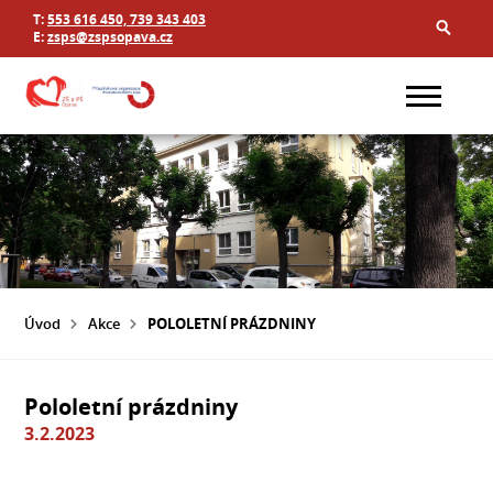
T:
553 616 450, 739 343 403
E:
zsps@zspsopava.cz
Úvod
Akce
POLOLETNÍ PRÁZDNINY
Pololetní prázdniny
3.2.2023