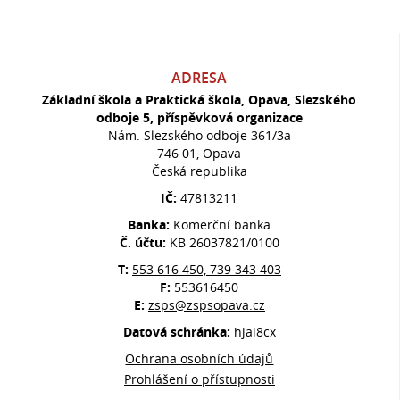
ADRESA
Základní škola a Praktická škola, Opava, Slezského
odboje 5, příspěvková organizace
Nám. Slezského odboje 361/3a
746 01, Opava
Česká republika
IČ:
47813211
Banka:
Komerční banka
Č. účtu:
KB 26037821/0100
T:
553 616 450, 739 343 403
F:
553616450
E:
zsps@zspsopava.cz
Datová schránka:
hjai8cx
Ochrana osobních údajů
Prohlášení o přístupnosti