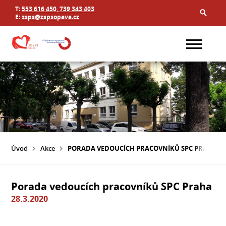
T:
553 616 450, 739 343 403
E:
zsps@zspsopava.cz
Úvod
Akce
PORADA VEDOUCÍCH PRACOVNÍKŮ SPC PRAHA
Porada vedoucích pracovníků SPC Praha
28.3.2020