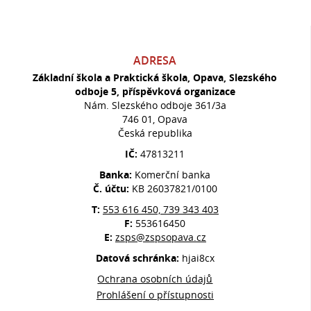
ADRESA
Základní škola a Praktická škola, Opava, Slezského
odboje 5, příspěvková organizace
Nám. Slezského odboje 361/3a
746 01, Opava
Česká republika
IČ:
47813211
Banka:
Komerční banka
Č. účtu:
KB 26037821/0100
T:
553 616 450, 739 343 403
F:
553616450
E:
zsps@zspsopava.cz
Datová schránka:
hjai8cx
Ochrana osobních údajů
Prohlášení o přístupnosti