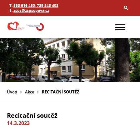
T:
553 616 450, 739 343 403
E:
zsps@zspsopava.cz
Úvod
Akce
RECITAČNÍ SOUTĚŽ
Recitační soutěž
14.3.2023