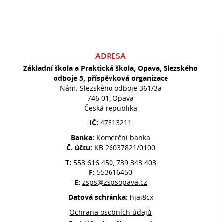
ADRESA
Základní škola a Praktická škola, Opava, Slezského
odboje 5, příspěvková organizace
Nám. Slezského odboje 361/3a
746 01, Opava
Česká republika
IČ:
47813211
Banka:
Komerční banka
Č. účtu:
KB 26037821/0100
T:
553 616 450, 739 343 403
F:
553616450
E:
zsps@zspsopava.cz
Datová schránka:
hjai8cx
Ochrana osobních údajů