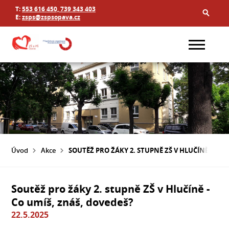
T:
553 616 450, 739 343 403
E:
zsps@zspsopava.cz
Úvod
Akce
SOUTĚŽ PRO ŽÁKY 2. STUPNĚ ZŠ V HLUČÍNĚ - CO 
Soutěž pro žáky 2. stupně ZŠ v Hlučíně -
Co umíš, znáš, dovedeš?
22.5.2025