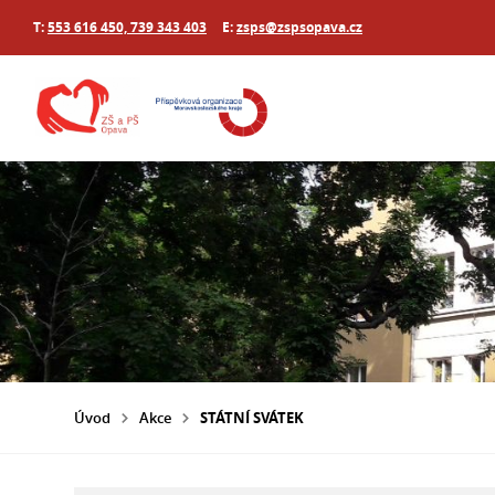
T:
553 616 450, 739 343 403
E:
zsps@zspsopava.cz
Úvod
Akce
STÁTNÍ SVÁTEK