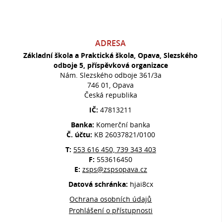
ADRESA
Základní škola a Praktická škola, Opava, Slezského
odboje 5, příspěvková organizace
Nám. Slezského odboje 361/3a
746 01, Opava
Česká republika
IČ:
47813211
Banka:
Komerční banka
Č. účtu:
KB 26037821/0100
T:
553 616 450, 739 343 403
F:
553616450
E:
zsps@zspsopava.cz
Datová schránka:
hjai8cx
Ochrana osobních údajů
Prohlášení o přístupnosti