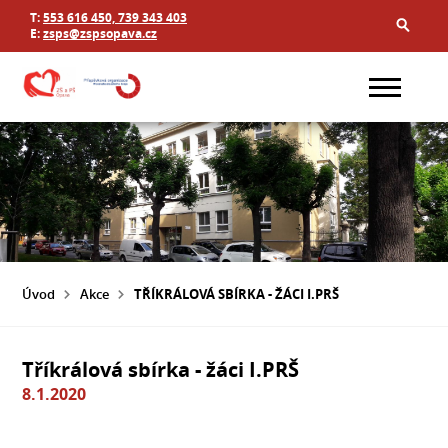
T:
553 616 450, 739 343 403
E:
zsps@zspsopava.cz
Úvod
Akce
TŘÍKRÁLOVÁ SBÍRKA - ŽÁCI I.PRŠ
Tříkrálová sbírka - žáci I.PRŠ
8.1.2020