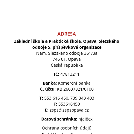
ADRESA
Základní škola a Praktická škola, Opava, Slezského
odboje 5, příspěvková organizace
Nám. Slezského odboje 361/3a
746 01, Opava
Česká republika
IČ:
47813211
Banka:
Komerční banka
Č. účtu:
KB 26037821/0100
T:
553 616 450, 739 343 403
F:
553616450
E:
zsps@zspsopava.cz
Datová schránka:
hjai8cx
Ochrana osobních údajů