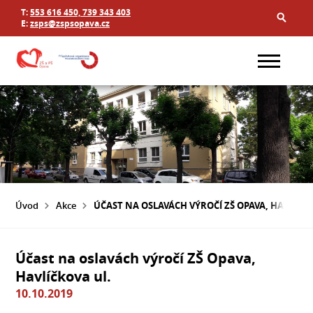
T:
553 616 450, 739 343 403
E:
zsps@zspsopava.cz
Úvod
Akce
ÚČAST NA OSLAVÁCH VÝROČÍ ZŠ OPAVA, HAVLÍČKO
Účast na oslavách výročí ZŠ Opava,
Havlíčkova ul.
10.10.2019