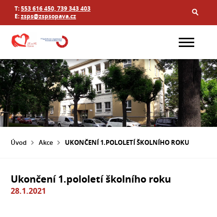
T:
553 616 450, 739 343 403
E:
zsps@zspsopava.cz
Úvod
Akce
UKONČENÍ 1.POLOLETÍ ŠKOLNÍHO ROKU
Ukončení 1.pololetí školního roku
28.1.2021