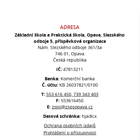
ADRESA
Základní škola a Praktická škola, Opava, Slezského
odboje 5, příspěvková organizace
Nám. Slezského odboje 361/3a
746 01, Opava
Česká republika
IČ:
47813211
Banka:
Komerční banka
Č. účtu:
KB 26037821/0100
T:
553 616 450, 739 343 403
F:
553616450
E:
zsps@zspsopava.cz
Datová schránka:
hjai8cx
Ochrana osobních údajů
Prohlášení o přístupnosti