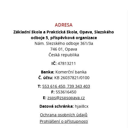
ADRESA
Základní škola a Praktická škola, Opava, Slezského
odboje 5, příspěvková organizace
Nám. Slezského odboje 361/3a
746 01, Opava
Česká republika
IČ:
47813211
Banka:
Komerční banka
Č. účtu:
KB 26037821/0100
T:
553 616 450, 739 343 403
F:
553616450
E:
zsps@zspsopava.cz
Datová schránka:
hjai8cx
Ochrana osobních údajů
Prohlášení o přístupnosti