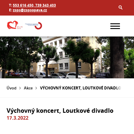
T:
553 616 450, 739 343 403
E:
zsps@zspsopava.cz
Úvod
Akce
VÝCHOVNÝ KONCERT, LOUTKOVÉ DIVADLO
Výchovný koncert, Loutkové divadlo
17.3.2022