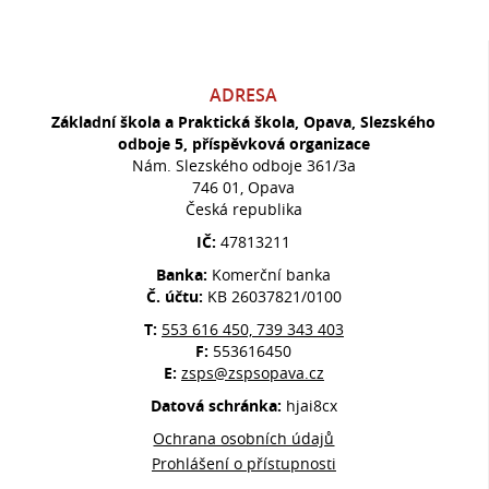
ADRESA
Základní škola a Praktická škola, Opava, Slezského
odboje 5, příspěvková organizace
Nám. Slezského odboje 361/3a
746 01, Opava
Česká republika
IČ:
47813211
Banka:
Komerční banka
Č. účtu:
KB 26037821/0100
T:
553 616 450, 739 343 403
F:
553616450
E:
zsps@zspsopava.cz
Datová schránka:
hjai8cx
Ochrana osobních údajů
Prohlášení o přístupnosti