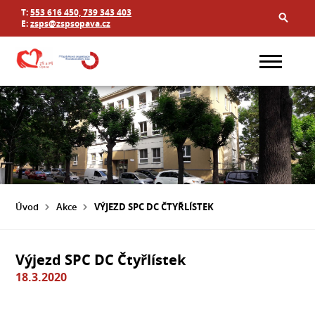
T:
553 616 450, 739 343 403
E:
zsps@zspsopava.cz
Úvod
Akce
VÝJEZD SPC DC ČTYŘLÍSTEK
Výjezd SPC DC Čtyřlístek
18.3.2020