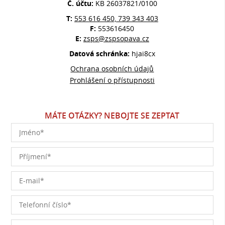
Č. účtu:
KB 26037821/0100
T:
553 616 450, 739 343 403
F:
553616450
E:
zsps@zspsopava.cz
Datová schránka:
hjai8cx
Ochrana osobních údajů
Prohlášení o přístupnosti
MÁTE OTÁZKY? NEBOJTE SE ZEPTAT