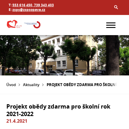
T:
553 616 450, 739 343 403
E:
zsps@zspsopava.cz
Úvod
Aktuality
PROJEKT OBĚDY ZDARMA PRO ŠKOLNÍ ROK 20
Projekt obědy zdarma pro školní rok
2021-2022
21.4.2021