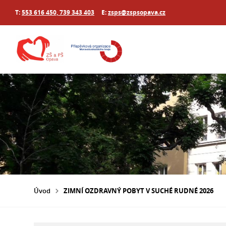
T:
553 616 450, 739 343 403
E:
zsps@zspsopava.cz
Úvod
ZIMNÍ OZDRAVNÝ POBYT V SUCHÉ RUDNÉ 2026