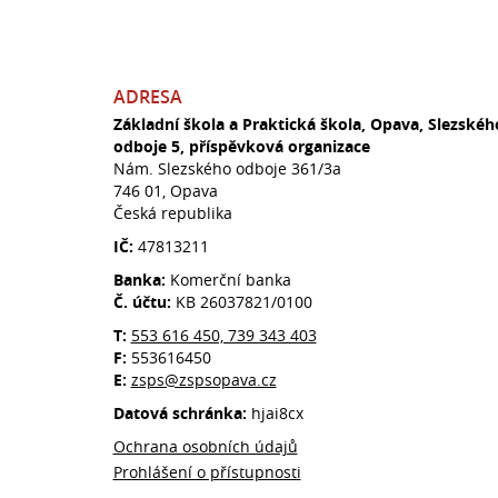
ADRESA
Základní škola a Praktická škola, Opava, Slezskéh
odboje 5, příspěvková organizace
Nám. Slezského odboje 361/3a
746 01, Opava
Česká republika
IČ:
47813211
Banka:
Komerční banka
Č. účtu:
KB 26037821/0100
T:
553 616 450, 739 343 403
F:
553616450
E:
zsps@zspsopava.cz
Datová schránka:
hjai8cx
Ochrana osobních údajů
Prohlášení o přístupnosti