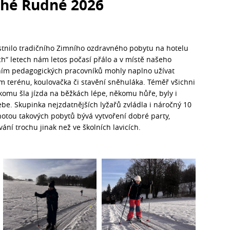
ché Rudné 2026
astnilo tradičního Zimního ozdravného pobytu na hotelu
“ letech nám letos počasí přálo a v místě našeho
ním pedagogických pracovníků mohly naplno užívat
m terénu, koulovačka či stavění sněhuláka. Téměř všichni
ěkomu šla jízda na běžkách lépe, někomu hůře, byly i
be. Skupinka nejzdatnějších lyžařů zvládla i náročný 10
otou takových pobytů bývá vytvoření dobré party,
ní trochu jinak než ve školních lavicích.