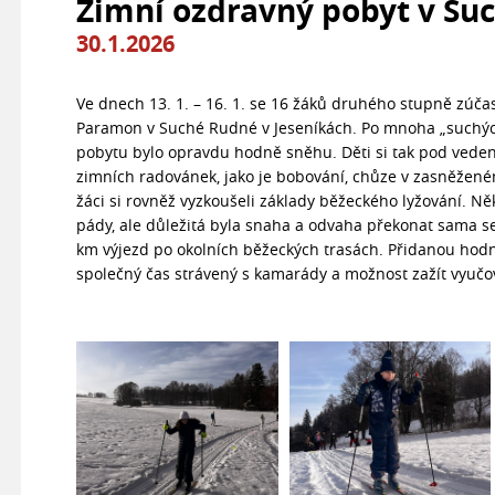
Zimní ozdravný pobyt v Su
30.1.2026
Ve dnech 13. 1. – 16. 1. se 16 žáků druhého stupně zúč
Paramon v Suché Rudné v Jeseníkách. Po mnoha „suchých
pobytu bylo opravdu hodně sněhu. Děti si tak pod vede
zimních radovánek, jako je bobování, chůze v zasněžené
žáci si rovněž vyzkoušeli základy běžeckého lyžování. N
pády, ale důležitá byla snaha a odvaha překonat sama se
km výjezd po okolních běžeckých trasách. Přidanou hodn
společný čas strávený s kamarády a možnost zažít vyučová