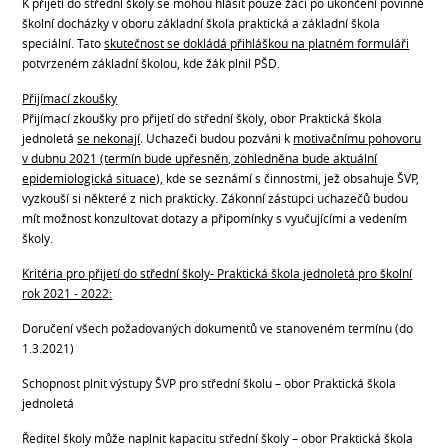
K přijetí do střední školy se mohou hlásit pouze žáci po ukončení povinné
školní docházky v oboru základní škola praktická a základní škola
speciální. Tato
skutečnost se dokládá přihláškou na platném formuláři
potvrzeném základní školou, kde žák plnil PŠD.
Přijímací zkoušky
Přijímací zkoušky pro přijetí do střední školy, obor Praktická škola
jednoletá
se nekonají
. Uchazeči budou pozváni k
motivačnímu pohovoru
v dubnu 2021 (termín bude upřesněn, zohledněna bude aktuální
epidemiologická situace),
kde se seznámí s činnostmi, jež obsahuje ŠVP,
vyzkouší si některé z nich prakticky. Zákonní zástupci uchazečů budou
mít možnost konzultovat dotazy a připomínky s vyučujícími a vedením
školy.
Kritéria pro přijetí do střední školy- Praktická škola jednoletá pro školní
rok 2021 - 2022:
Doručení všech požadovaných dokumentů ve stanoveném termínu (do
1.3.2021)
Schopnost plnit výstupy ŠVP pro střední školu – obor Praktická škola
jednoletá
Ředitel školy může naplnit kapacitu střední školy – obor Praktická škola