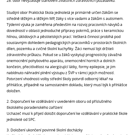
28. obor nevyžaduje stanovení zvláštních zdravotních požadavků.
Studijní obor Praktická škola jednoletá je primárně určen žákům se
středně těžkým a těžkým MP, žáky s více vadami a žákům s autismem.
Týdenní výuka je zaměřena především na rozvoj pracovních návyků a
dovedností v oblasti jednoduché přípravy pokrmů, práce s keramickou
hlínou, úklidových a pěstitelských prací. Veškerá činnost probíhá pod
soustavným dohledem pedagogických pracovníků v prostorách školních
dílen, pozemku a cvičné školní kuchyňky. Žáci nemusí být držiteli
zdravotního průkazu. Pokud se u žáků vyskytují prognosticky závažná
onemocnění pohybového aparátu, onemocnění horních a dolních
končetin, přecitlivělost na alergizující látky, formy epilepsie, je jim
nabídnuto náhradní plnění výstupu z ŠVP v rámci jejich možností.
Potvrzení vhodnosti volby střední školy potvrdí odborný lékař na
přihlášce, případně na samostatném dokladu, který musí býk k přihlášce
doložen.
2. Doporučení ke vzdělávání v uvedeném oboru od příslušného
školského poradenského zařízení
Uchazeč musí k přijetí doložit doporučení ke vzdělávání v praktické škole
jednoleté od SPC.
3. Doložení ukončení povinné školní docházky