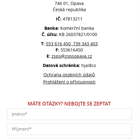
746 01, Opava
Česká republika
IČ:
47813211
Banka:
Komerční banka
Č. účtu:
KB 26037821/0100
T:
553 616 450, 739 343 403
F:
553616450
E:
zsps@zspsopava.cz
Datová schránka:
hjai8cx
Ochrana osobních údajů
Prohlášení o přístupnosti
MÁTE OTÁZKY? NEBOJTE SE ZEPTAT