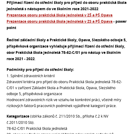
Přijímací řízení do střední školy pro přijetí do oboru praktická škola
jednoletá s nástupem do ve školním roce 2021-2022
Prezentace oboru praktická škola jednoletá v ZŠ a PŠ Opava
Prezentace oboru praktická škola jednoletá v ZS a PŠ Opava
- power
point
Ředitel základní školy a Praktické školy, Opava, Slezského odboje 5,
příspěvková organizace vyhlašuje přijímací řízení do střední školy,
obor Praktická škola jednoletá 78-62-C/01 pro nástup ve školním
roce 2021 - 2022
.
Podmínky pro přijetí do střední školy:
1. Splnění zdravotních kritérií
Zdravotní kritéria pro přijetí do oboru Praktická škola jednoletá 78-62-
C/01 v zařízení Základní škola a Praktická škola, Opava, Slezského
odboje 5, příspěvková organizace
Hodnocení zdravotních rizik ve vztahu ke konkrétní práci, včetně míry
rizikových faktorů pracovních podmínek vyjádřené kategorií práce.
Kategorizace
(sbírka zákonů č. 211/2010 Sb., příloha č.2 k NV
č.2011/2010 Sb).
78-62-C/01 Praktická škola jednoletá