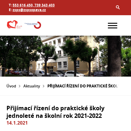
T:
553 616 450, 739 343 403
E:
zsps@zspsopava.cz
Úvod
Aktuality
PŘIJÍMACÍ ŘÍZENÍ DO PRAKTICKÉ ŠKOLY JEDN
Přijímací řízení do praktické školy
jednoleté na školní rok 2021-2022
14.1.2021